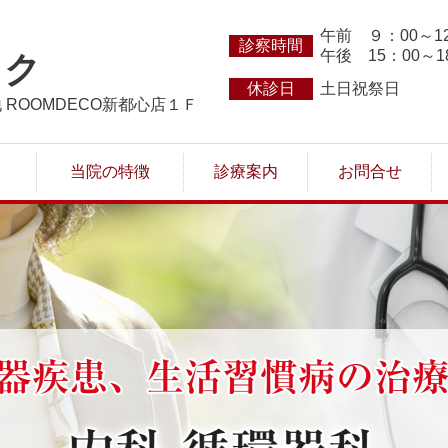
午前 ９：00～12
診察時間
午後 15：00～1
ック
休診日
土日祝祭日
地 ROOMDECO新都心店１Ｆ
当院の特徴
診療案内
お問合せ