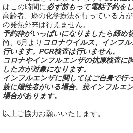
はこの時間に
必ず前もって電話予約を
高齢者、癌の化学療法を行っている方が
の発熱外来は行えません。
予約枠がいっぱいになりましたら締め
尚、6月より
コロナウイルス、インフル
行います。PCR検査は行いません。
コロナやインフルエンザの抗原検査に関
した方が対象になります。
インフルエンザに関してはご自身で行
族に陽性者がいる場合、抗インフルエ
場合があります。
以上ご協力お願いいたします。