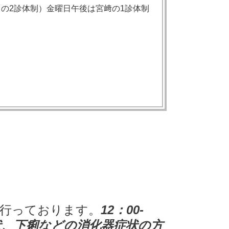
の2診体制）金曜日午後は宮﨑の1診体制
て行っております。
12：00-
状、下痢などの消化器症状の方