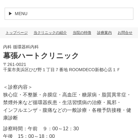
MENU
トップページ
当クリニックの紹介
当院の特徴
診療案内
お問合せ
内科 循環器科内科
幕張ハートクリニック
〒261-0021
千葉市美浜区ひび野１丁目７番地 ROOMDECO新都心店１Ｆ
＜診察内容＞
狭心症・不整脈・弁膜症
・
高血圧・糖尿病・脂質異常症
・
禁煙外来など循環器疾患
・生活習慣病の治療・風邪・
インフルエンザ・腹痛などの一般診療・各種予防接種・健
康診断
診察時間：午前 ９：00～12：30
午後 15：00～18：00