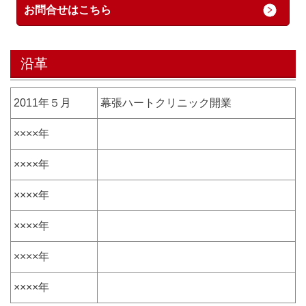
お問合せはこちら
沿革
2011年５月
幕張ハートクリニック開業
××××年
××××年
××××年
××××年
××××年
××××年